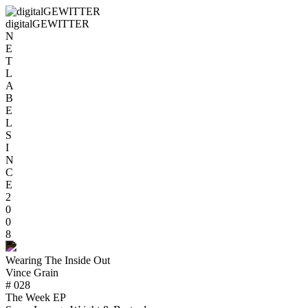
digitalGEWITTER
N
E
T
L
A
B
E
L
S
I
N
C
E
2
0
0
8
Wearing The Inside Out
Vince Grain
# 028
The Week EP