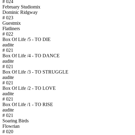
# 024
February Studiomix
Dominic Ridgway
# 023
Guestmix
Flatliners
# 022
Box Of Life /5 - TO DIE
audite
# 021
Box Of Life /4 - TO DANCE
audite
# 021
Box Of Life /3 - TO STRUGGLE
audite
# 021
Box Of Life /2 - TO LOVE
audite
# 021
Box Of Life /1 - TO RISE
audite
# 021
Soaring Birds
Flowrian
# 020