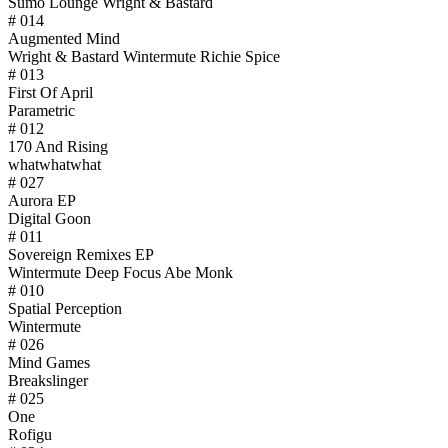
Sumo Lounge Wright & Bastard
# 014
Augmented Mind
Wright & Bastard Wintermute Richie Spice
# 013
First Of April
Parametric
# 012
170 And Rising
whatwhatwhat
# 027
Aurora EP
Digital Goon
# 011
Sovereign Remixes EP
Wintermute Deep Focus Abe Monk
# 010
Spatial Perception
Wintermute
# 026
Mind Games
Breakslinger
# 025
One
Rofigu