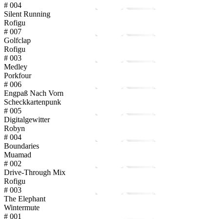
# 004
Silent Running
Rofigu
# 007
Golfclap
Rofigu
# 003
Medley
Porkfour
# 006
Engpaß Nach Vorn
Scheckkartenpunk
# 005
Digitalgewitter
Robyn
# 004
Boundaries
Muamad
# 002
Drive-Through Mix
Rofigu
# 003
The Elephant
Wintermute
# 001